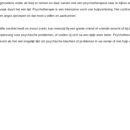
gevoelens onder de loep te nemen en daar samen met een psychotherapeut naar te kijken en
vaak duurt het een tijd. Psychotherapie is een intensieve vorm van hulpverlening. Het confro
en angst oproepen en dat moet u willen en aankunnen.
Wie verdriet heeft en troost zoekt, kan meestal bij een goede vriend of vriendin terecht of bi
oplossing voor psychische problemen, of voelen zij zich na een tijdje weer beter. Psychother
komt als het niet mogelijk lijkt om psychische klachten of problemen in uw eentje of met hulp 