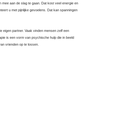
 mee aan de slag te gaan. Dat kost veel energie en
nteert u met pijnlijke gevoelens. Dat kan spanningen
j de eigen partner. Vaak vinden mensen zelf een
apie is een vorm van psychische hulp die in beeld
van vrienden op te lossen.