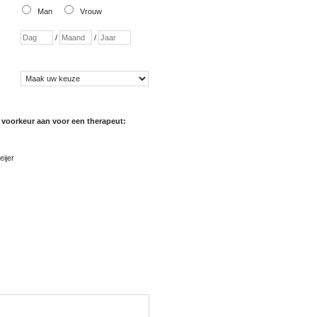
Man
Vrouw
/
/
:
 voorkeur aan voor een therapeut:
ijer