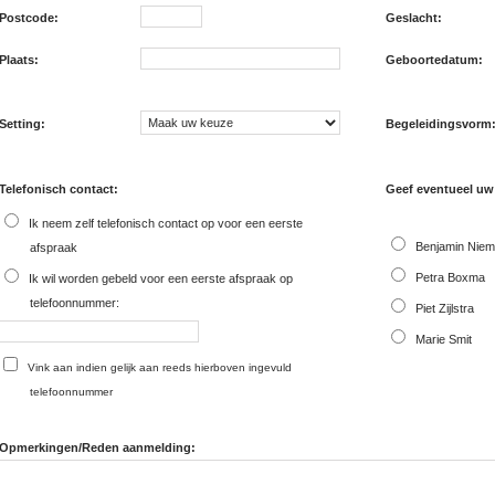
Postcode:
Geslacht:
Plaats:
Geboortedatum:
Setting:
Begeleidingsvorm
Telefonisch contact:
Geef eventueel uw
Ik neem zelf telefonisch contact op voor een eerste
Benjamin Nieme
afspraak
Petra Boxma
Ik wil worden gebeld voor een eerste afspraak op
telefoonnummer:
Piet Zijlstra
Marie Smit
Vink aan indien gelijk aan reeds hierboven ingevuld
telefoonnummer
Opmerkingen/Reden aanmelding: