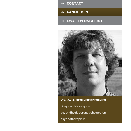
CONTACT
AANMELDEN
KWALITEITSSTATUUT
Drs. J.J.B. (Benjamin) Niemeijer
Benjamin Niemeijer is
gezondheidszorgpsycholoog en
psychotherapeut.