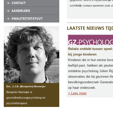
gegevens. Mocht u mij persoonlijk w
CONTACT
schriftelijk contact opnemen (ook vi
AANMELDEN
KWALITEITSSTATUUT
LAATSTE NIEUWS TI
Relatie ontdekt tussen spee
bij jonge kinderen
Kinderen die in hun eerste le
leeftijd past, hebben als peut
ontdekte psycholoog Jolien R
observaties die bij gezinnen t
bevolkingsonderzoek Generati
Drs. J.J.B. (Benjamin) Niemeijer
op haar onderzoek.
Benjamin Niemeijer is
> Lees meer
gezondheidszorgpsycholoog en
psychotherapeut.