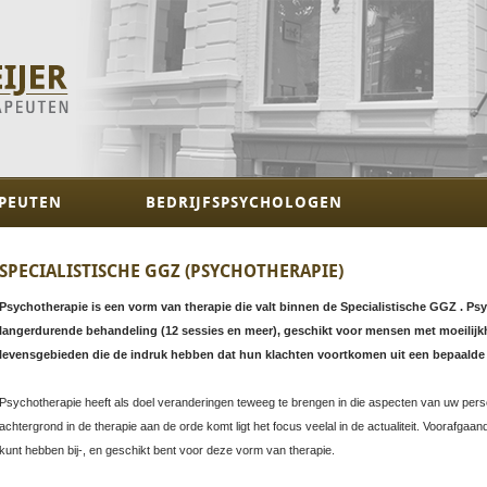
PEUTEN
BEDRIJFSPSYCHOLOGEN
SPECIALISTISCHE GGZ (PSYCHOTHERAPIE)
Psychotherapie is een vorm van therapie die valt binnen de Specialistische GGZ . Psy
langerdurende behandeling (12 sessies en meer), geschikt voor mensen met moeilijk
levensgebieden die de indruk hebben dat hun klachten voortkomen uit een bepaalde 
Psychotherapie heeft als doel veranderingen teweeg te brengen in die aspecten van uw perso
achtergrond in de therapie aan de orde komt ligt het focus veelal in de actualiteit. Voorafga
kunt hebben bij-, en geschikt bent voor deze vorm van therapie.