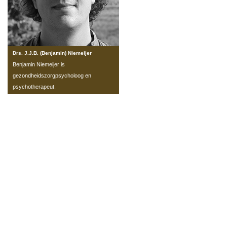
Drs. J.J.B. (Benjamin) Niemeijer
Benjamin Niemeijer is
gezondheidszorgpsycholoog en
psychotherapeut.